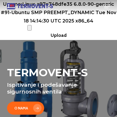
Men
Skip
Uname:Linux a97e748dfe35 6.8.0-90-generic
to
#91-Ubuntu SMP PREEMPT_DYNAMIC Tue Nov
main
18 14:14:30 UTC 2025 x86_64
content
TERMOVENT-S
Ispitivanje i podešavanje
sigurnosnih ventila
O NAMA