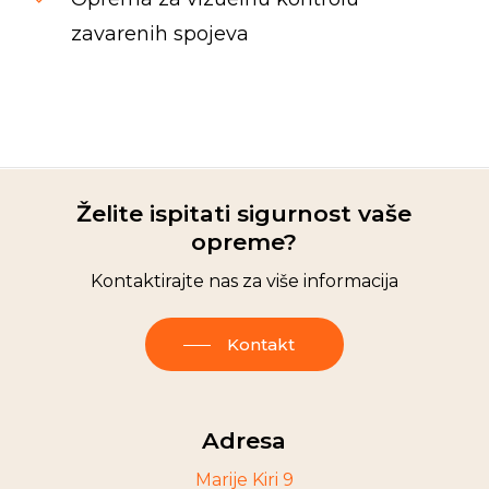
zavarenih spojeva
Spinrise casino
moonwin
jeetcity casino
moon win casino
wildsino
Herospin
wildsino casino login
wildsino italy
Želite ispitati sigurnost vaše
opreme?
Kontaktirajte nas za više informacija
Kontakt
Adresa
Marije Kiri 9