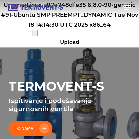
Men
Skip
Uname:Linux a97e748dfe35 6.8.0-90-generic
to
#91-Ubuntu SMP PREEMPT_DYNAMIC Tue Nov
main
18 14:14:30 UTC 2025 x86_64
content
TERMOVENT-S
Ispitivanje i podešavanje
sigurnosnih ventila
O NAMA