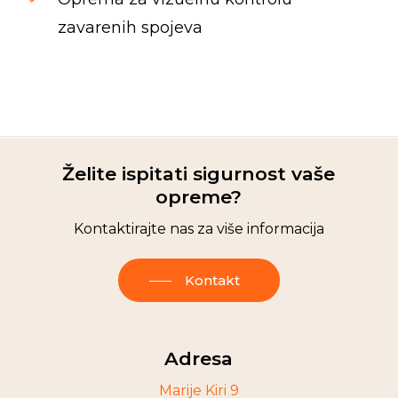
zavarenih spojeva
Spinrise casino
moonwin
jeetcity casino
moon win casino
wildsino
Herospin
wildsino casino login
wildsino italy
Želite ispitati sigurnost vaše
opreme?
Kontaktirajte nas za više informacija
Kontakt
Adresa
Marije Kiri 9