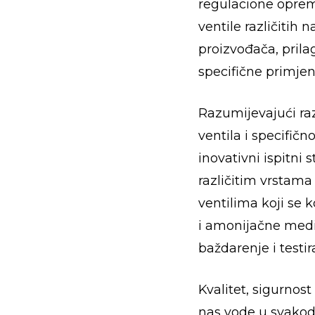
regulacione oprem
ventile različitih 
proizvođača, pril
specifične primjen
Razumijevajući raz
ventila i specifičn
inovativni ispitni 
različitim vrstam
ventilima koji se 
i amonijačne medi
baždarenje i testir
Kvalitet, sigurnost
nas vode u svako