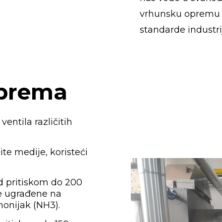
vrhunsku opremu i
standarde industri
prema
ventila različitih
ite medije, koristeći
d pritiskom do 200
le ugrađene na
onijak (NH3).