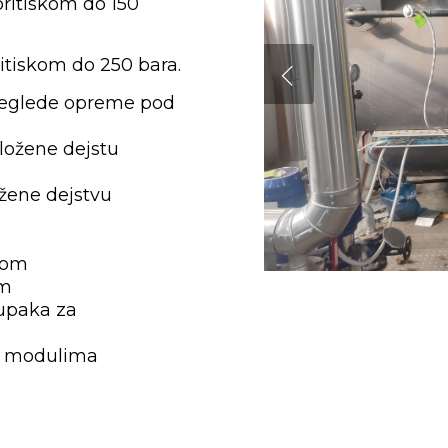
pritiskom do 150
ritiskom do 250 bara.
preglede opreme pod
zložene dejstu
ožene dejstvu
kom
om
tupaka za
ma modulima