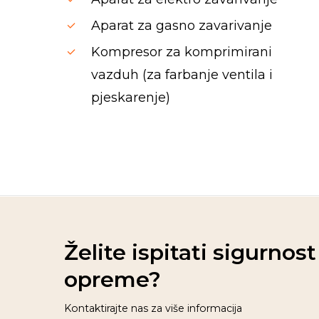
Aparat za gasno zavarivanje
Kompresor za komprimirani
vazduh (za farbanje ventila i
pjeskarenje)
Spinrise casino
moonwin
jeetcity casino
moon win casino
wildsino
Herospin
wildsino casino login
wildsino italy
Želite ispitati sigurnos
opreme?
Kontaktirajte nas za više informacija