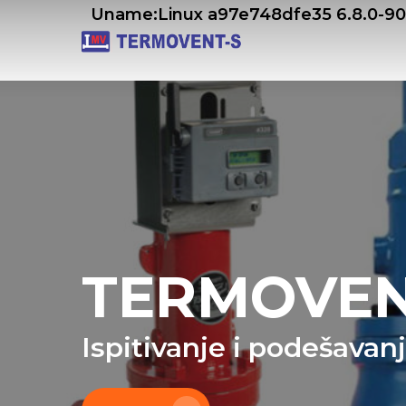
Skip
Uname:Linux a97e748dfe35 6.8.0-9
to
main
content
TERMOVEN
Ispitivanje i podešavan