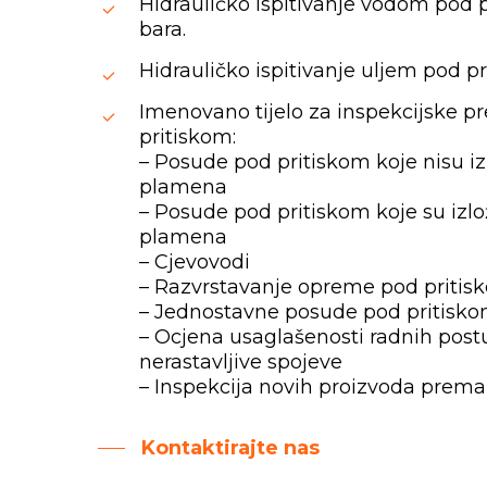
Hidrauličko ispitivanje vodom pod 
bara.
Hidrauličko ispitivanje uljem pod p
Imenovano tijelo za inspekcijske 
pritiskom:
– Posude pod pritiskom koje nisu i
plamena
– Posude pod pritiskom koje su izl
plamena
– Cjevovodi
– Razvrstavanje opreme pod pritis
– Jednostavne posude pod pritisk
– Ocjena usaglašenosti radnih pos
nerastavljive spojeve
– Inspekcija novih proizvoda pre
Kontaktirajte nas