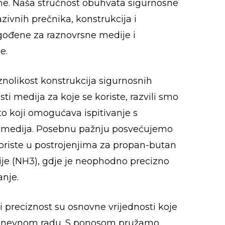
e. Naša stručnost obuhvata sigurnosne
nazivnih prečnika, konstrukcija i
agođene za raznovrsne medije i
e.
nolikost konstrukcija sigurnosnih
osti medija za koje se koriste, razvili smo
sto koji omogućava ispitivanje s
a medija. Posebnu pažnju posvećujemo
koriste u postrojenjima za propan-butan
je (NH3), gdje je neophodno precizno
anje.
 i preciznost su osnovne vrijednosti koje
dnevnom radu. S ponosom pružamo