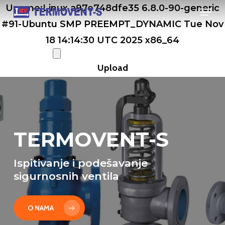
Men
Skip
Uname:Linux a97e748dfe35 6.8.0-90-generic
to
#91-Ubuntu SMP PREEMPT_DYNAMIC Tue Nov
main
18 14:14:30 UTC 2025 x86_64
content
TERMOVENT-S
Ispitivanje i podešavanje
sigurnosnih ventila
O NAMA