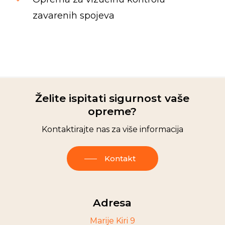
zavarenih spojeva
Spinrise casino
moonwin
jeetcity casino
moon win casino
wildsino
Herospin
wildsino casino login
wildsino italy
Želite ispitati sigurnost vaše
opreme?
Kontaktirajte nas za više informacija
Kontakt
Adresa
Marije Kiri 9