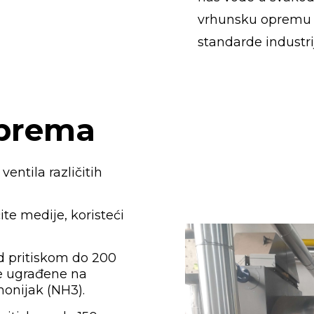
vrhunsku opremu i
standarde industri
prema
ventila različitih
ite medije, koristeći
d pritiskom do 200
le ugrađene na
onijak (NH3).