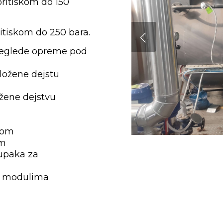
pritiskom do 150
ritiskom do 250 bara.
preglede opreme pod
zložene dejstu
ožene dejstvu
kom
om
tupaka za
ma modulima