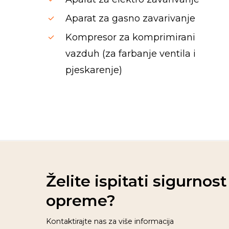
Aparat za gasno zavarivanje
Kompresor za komprimirani
vazduh (za farbanje ventila i
pjeskarenje)
Spinrise casino
moonwin
jeetcity casino
moon win casino
wildsino
Herospin
wildsino casino login
wildsino italy
Želite ispitati sigurnos
opreme?
Kontaktirajte nas za više informacija