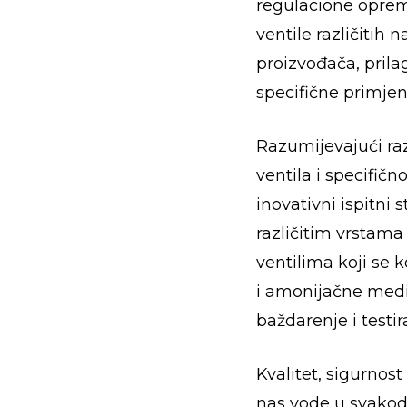
regulacione oprem
ventile različitih 
proizvođača, pril
specifične primjen
Razumijevajući raz
ventila i specifičn
inovativni ispitni 
različitim vrstam
ventilima koji se 
i amonijačne medi
baždarenje i testir
Kvalitet, sigurnost
nas vode u svako