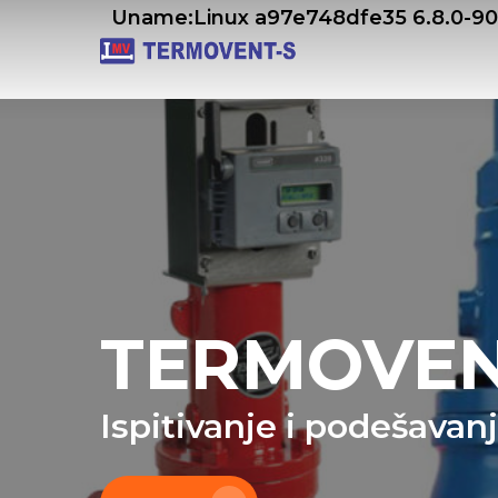
Skip
Uname:Linux a97e748dfe35 6.8.0-9
to
main
content
TERMOVEN
Ispitivanje i podešavan