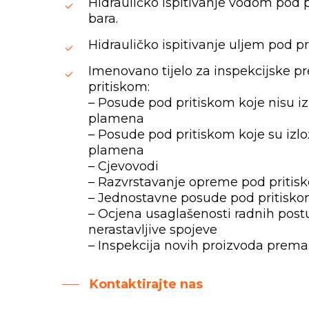
Hidrauličko ispitivanje vodom pod 
bara.
Hidrauličko ispitivanje uljem pod p
Imenovano tijelo za inspekcijske 
pritiskom:
– Posude pod pritiskom koje nisu i
plamena
– Posude pod pritiskom koje su izl
plamena
– Cjevovodi
– Razvrstavanje opreme pod pritis
– Jednostavne posude pod pritisk
– Ocjena usaglašenosti radnih pos
nerastavljive spojeve
– Inspekcija novih proizvoda pre
Kontaktirajte nas