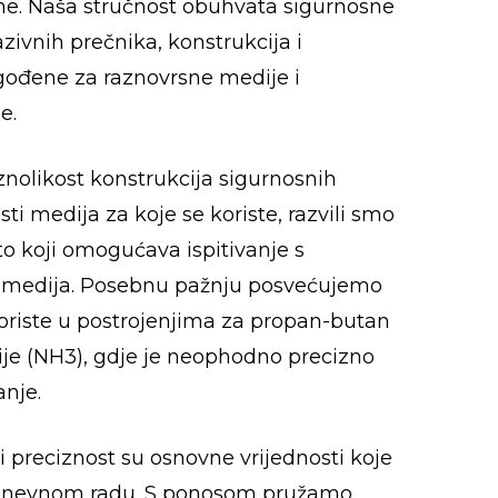
e. Naša stručnost obuhvata sigurnosne
nazivnih prečnika, konstrukcija i
agođene za raznovrsne medije i
e.
nolikost konstrukcija sigurnosnih
osti medija za koje se koriste, razvili smo
sto koji omogućava ispitivanje s
a medija. Posebnu pažnju posvećujemo
koriste u postrojenjima za propan-butan
je (NH3), gdje je neophodno precizno
anje.
 i preciznost su osnovne vrijednosti koje
dnevnom radu. S ponosom pružamo