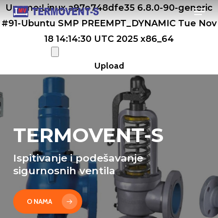
Men
Skip
Uname:Linux a97e748dfe35 6.8.0-90-generic
to
#91-Ubuntu SMP PREEMPT_DYNAMIC Tue Nov
main
18 14:14:30 UTC 2025 x86_64
content
TERMOVENT-S
Ispitivanje i podešavanje
sigurnosnih ventila
O NAMA