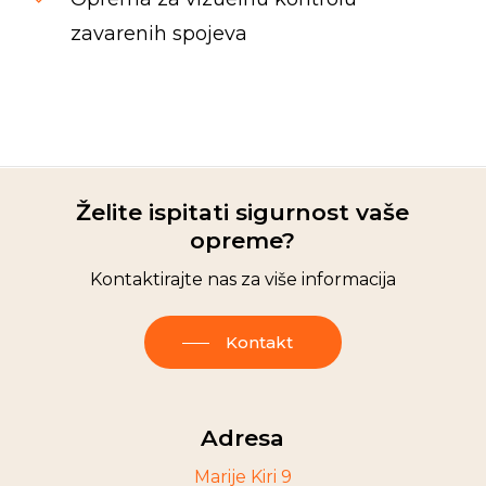
zavarenih spojeva
Spinrise casino
moonwin
jeetcity casino
moon win casino
wildsino
Herospin
wildsino casino login
wildsino italy
Želite ispitati sigurnost vaše
opreme?
Kontaktirajte nas za više informacija
Kontakt
Adresa
Marije Kiri 9