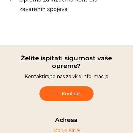
zavarenih spojeva
Spinrise casino
moonwin
jeetcity casino
moon win casino
wildsino
Herospin
wildsino casino login
wildsino italy
Želite ispitati sigurnost vaše
opreme?
Kontaktirajte nas za više informacija
Kontakt
Adresa
Marije Kiri 9