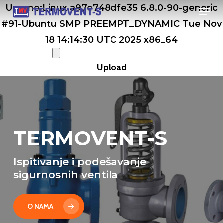
Men
Skip
Uname:Linux a97e748dfe35 6.8.0-90-generic
to
#91-Ubuntu SMP PREEMPT_DYNAMIC Tue Nov
main
18 14:14:30 UTC 2025 x86_64
content
TERMOVENT-S
Ispitivanje i podešavanje
sigurnosnih ventila
O NAMA