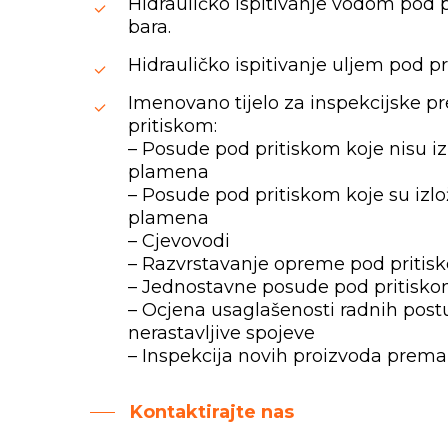
Hidrauličko ispitivanje vodom pod 
bara.
Hidrauličko ispitivanje uljem pod p
Imenovano tijelo za inspekcijske 
pritiskom:
– Posude pod pritiskom koje nisu i
plamena
– Posude pod pritiskom koje su izl
plamena
– Cjevovodi
– Razvrstavanje opreme pod pritis
– Jednostavne posude pod pritisk
– Ocjena usaglašenosti radnih pos
nerastavljive spojeve
– Inspekcija novih proizvoda pre
Kontaktirajte nas