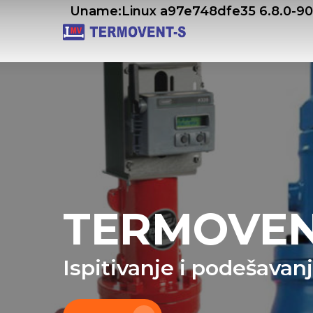
Skip
Uname:Linux a97e748dfe35 6.8.0-9
to
main
content
TERMOVEN
Ispitivanje i podešavan