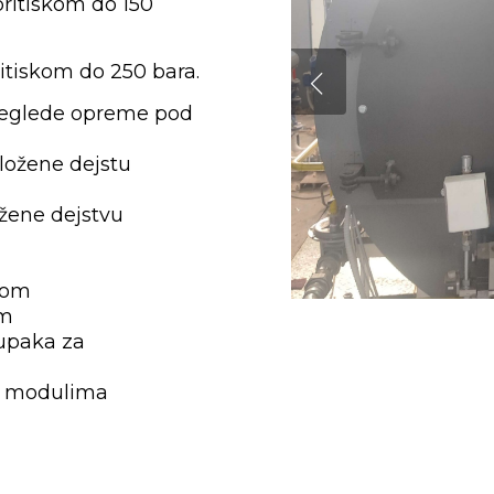
pritiskom do 150
ritiskom do 250 bara.
preglede opreme pod
zložene dejstu
ožene dejstvu
kom
om
tupaka za
ma modulima