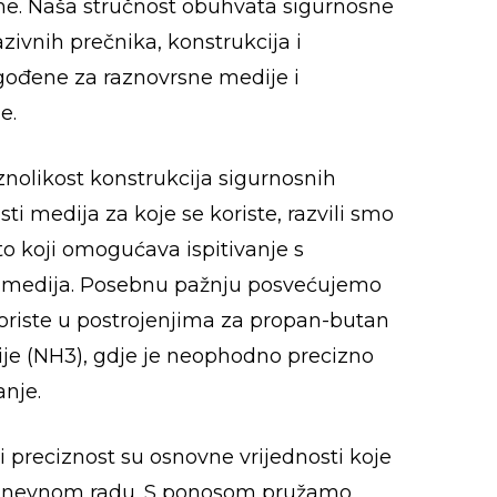
e. Naša stručnost obuhvata sigurnosne
nazivnih prečnika, konstrukcija i
agođene za raznovrsne medije i
e.
nolikost konstrukcija sigurnosnih
osti medija za koje se koriste, razvili smo
sto koji omogućava ispitivanje s
a medija. Posebnu pažnju posvećujemo
koriste u postrojenjima za propan-butan
je (NH3), gdje je neophodno precizno
anje.
 i preciznost su osnovne vrijednosti koje
dnevnom radu. S ponosom pružamo