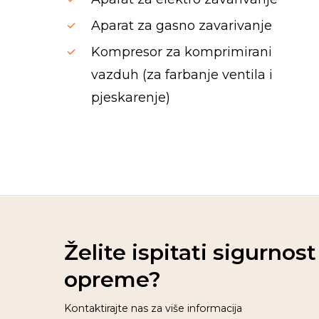
Aparat za gasno zavarivanje
Kompresor za komprimirani
vazduh (za farbanje ventila i
pjeskarenje)
Spinrise casino
moonwin
jeetcity casino
moon win casino
wildsino
Herospin
wildsino casino login
wildsino italy
Želite ispitati sigurnos
opreme?
Kontaktirajte nas za više informacija