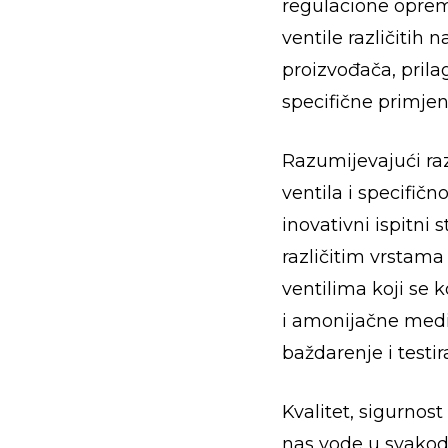
regulacione oprem
ventile različitih 
proizvođača, pril
specifične primjen
Razumijevajući raz
ventila i specifičn
inovativni ispitni 
različitim vrstam
ventilima koji se 
i amonijačne medi
baždarenje i testir
Kvalitet, sigurnost
nas vode u svako