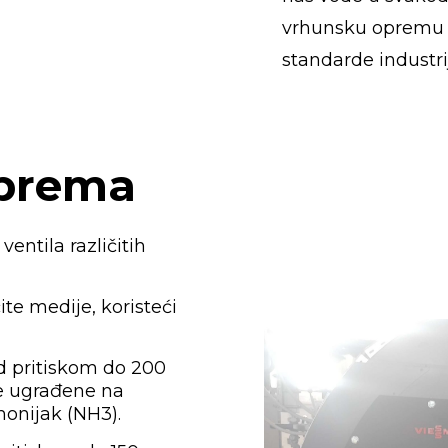
vrhunsku opremu i
standarde industri
prema
ventila različitih
ite medije, koristeći
d pritiskom do 200
le ugrađene na
onijak (NH3).